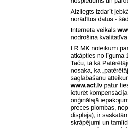
nospiedums un pārde
Aizliegts izdarīt jeb
norādītos datus - šā
Interneta veikals
www
nodrošina kvalitatīv
LR MK noteikumi par 
atkāpties no līguma 
Taču, tā kā Patērētā
nosaka, ka „patērētāj
saglabāšanu atteikum
www.act.lv
patur tie
ieturēt kompensācija
oriģinālajā iepakojum
preces plombas, nopl
displeja), ir saskat
skrāpējumi un tamlīdz