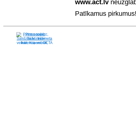
www.act.lv
neuzglab
Patīkamus pirkumus! 
Pirms nopērc,
Salidzini.lv - Interneta
veikali, Kuponi, OCTA
kalkulators, KASKO
kalkulators, Ātrie
kredīti