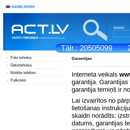
russian version
Meklēt:
Tālr.: 20505099
Foto tehnika
Garantijas
Datortehnika
Mobilie telefoni
Interneta veikals
www
Pulksteņi
garantija. Garantijas 
garantija terniņš ir 
Lai izvairītos no pā
lietošanas instrukciju
skaidri norādīts: iz
datums, garantijas t