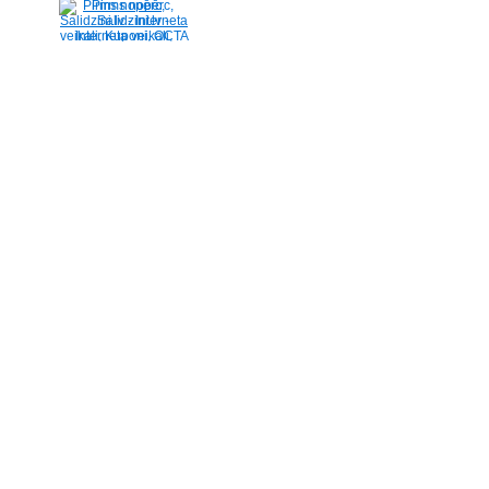
Pirms nopērc,
Salidzini.lv - Interneta
veikali, Kuponi, OCTA
kalkulators, KASKO
kalkulators, Ātrie
kredīti