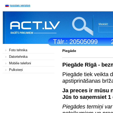
russian version
Meklēt:
Tālr.: 20505099
Foto tehnika
Piegāde
Datortehnika
Mobilie telefoni
Piegāde Rīgā - bez
Pulksteņi
Piegāde tiek veikta 
apstiprināšanas brīž
Ja preces ir mūsu n
Jūs to saņemsiet 1 
Piegādes termiņi var