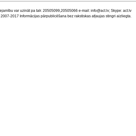
ejamību var uzināt pa talr. 20505099,20505066 e-mail:
info@act.lv
; Skype: act.lv
 2007-2017 Informācijas pārpublicēšana bez rakstiskas atļaujas stingri aizliegta.