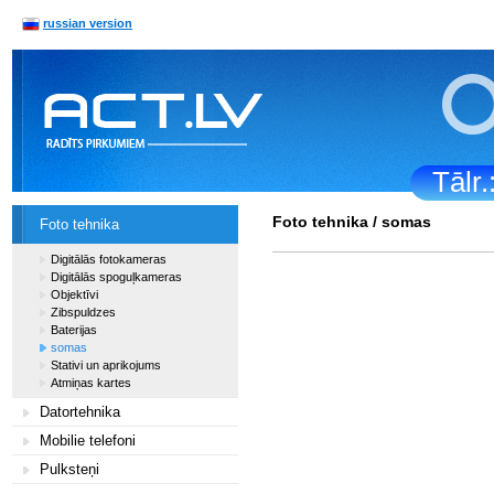
russian version
Tālr
Foto tehnika
/
somas
Foto tehnika
Digitālās fotokameras
Digitālās spoguļkameras
Objektīvi
Zibspuldzes
Baterijas
somas
Stativi un aprikojums
Atmiņas kartes
Datortehnika
Mobilie telefoni
Pulksteņi