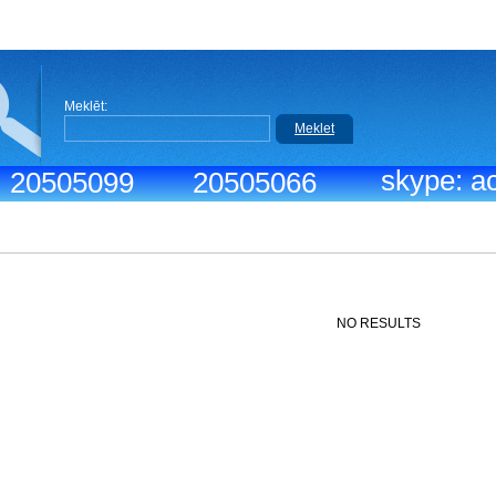
Meklēt:
Meklet
skype: ac
.: 20505099
20505066
NO RESULTS