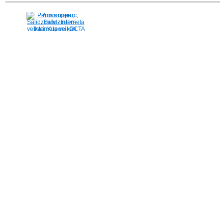
Pirms nopērc,
Salidzini.lv - Interneta
veikali, Kuponi, OCTA
kalkulators, KASKO
kalkulators, Ātrie
kredīti