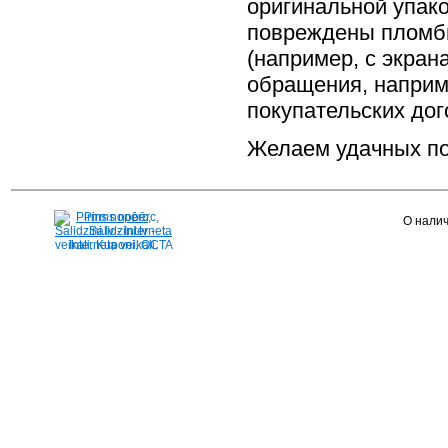
оригинальной упако
повреждены пломбы
(например, с экра
обращения, наприм
покупательских до
Желаем удачных по
Pirms nopērc,
О налич
Salidzini.lv - Interneta
veikali, Kuponi, OCTA
kalkulators, KASKO
kalkulators, Ātrie
kredīti