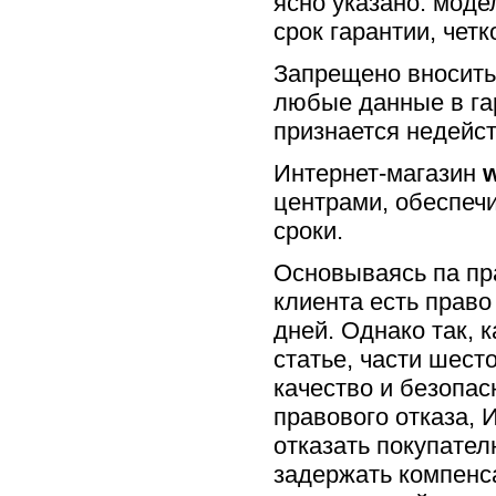
ясно указано: моде
срок гарантии, чет
Запрещено вносить
любые данные в га
признается недейс
Интернет-магазин
w
центрами, обеспеч
сроки.
Основываясь па пра
клиента есть право
дней. Однако так, 
статье, части шест
качество и безопас
правового отказа, 
отказать покупател
задержать компенса