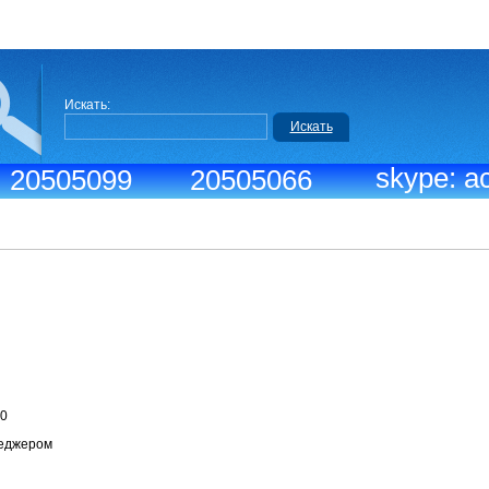
Искать:
Искать
skype: ac
.: 20505099
20505066
боты:
ица: 09:30-18:30
ти с менеджером
Выходной