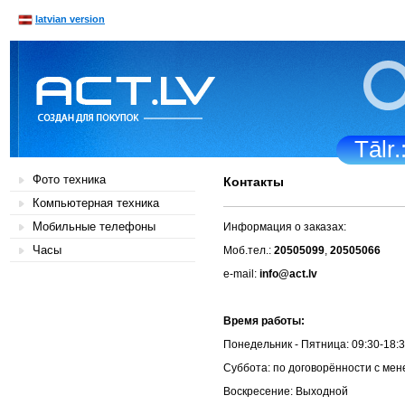
latvian version
Tālr
Фото техника
Контакты
Компьютерная техника
Мобильные телефоны
Информация о заказах:
Часы
Моб.тел.:
20505099
,
20505066
e-mail:
info@act.lv
Время ра
Понедельник - Пятн
Суббота: по договорённос
Воскресение: 