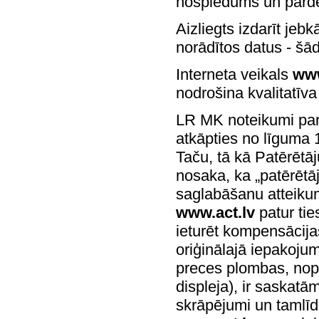
nospiedums un pārde
Aizliegts izdarīt jeb
norādītos datus - šā
Interneta veikals
www
nodrošina kvalitatīv
LR MK noteikumi par 
atkāpties no līguma 
Taču, tā kā Patērētā
nosaka, ka „patērētāj
saglabāšanu atteikum
www.act.lv
patur tie
ieturēt kompensācija
oriģinālajā iepakojum
preces plombas, nopl
displeja), ir saskat
skrāpējumi un tamlīdz