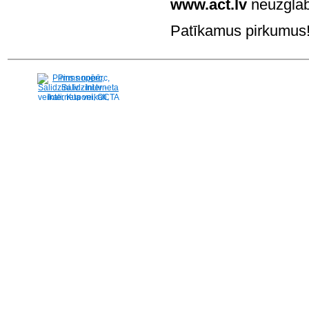
www.act.lv
neuzglab
Patīkamus pirkumus! 
Pirms nopērc,
Salidzini.lv - Interneta
veikali, Kuponi, OCTA
kalkulators, KASKO
kalkulators, Ātrie
kredīti