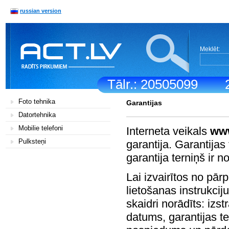
russian version
Meklēt:
Tālr.: 20505099
Foto tehnika
Garantijas
Datortehnika
Mobilie telefoni
Interneta veikals
www
Pulksteņi
garantija. Garantijas 
garantija terniņš ir 
Lai izvairītos no pā
lietošanas instrukciju
skaidri norādīts: iz
datums, garantijas t