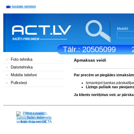
russian version
Meklēt:
Tālr.: 20505099
Foto tehnika
Apmaksas veidi
Datortehnika
Mobilie telefoni
Par precēm un piegādes izmaksām k
Pulksteņi
Izmantojot bankas pārskaitīj
Līzings pašlaik nav pieejams
Ja klients norēķinus veic ar pārs
Pirms nopērc,
Salidzini.lv - Interneta
veikali, Kuponi, OCTA
kalkulators, KASKO
kalkulators, Ātrie