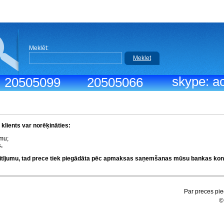
Meklēt:
Meklet
skype: ac
.: 20505099
20505066
lients var norēķināties:
umu;
.
kaitījumu, tad prece tiek piegādāta pēc apmaksas saņemšanas mūsu bankas kon
Par preces pie
©