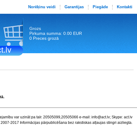
Norēķinu veidi
Garantijas
Piegāde
Kontakti
Grozs
Pirkuma summa: 0.00 EUR
0 Preces grozā
t.lv
tā.
ejamību var uzināt pa talr. 20505099,20505066 e-mail:
info@act.lv
; Skype: act.lv
 2007-2017 Informācijas pārpublicēšana bez rakstiskas atļaujas stingri aizliegta.