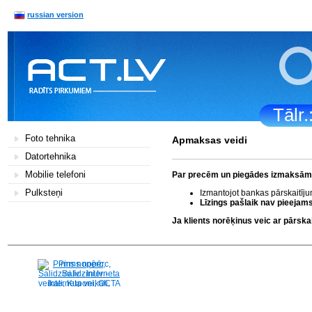
russian version
Tālr
Foto tehnika
Apmaksas veidi
Datortehnika
Mobilie telefoni
Par precēm un piegādes izmaksām k
Pulksteņi
Izmantojot bankas pārskaitīj
Līzings pašlaik nav pieejams
Ja klients norēķinus veic ar pārs
Pirms nopērc,
Salidzini.lv - Interneta
veikali, Kuponi, OCTA
kalkulators, KASKO
kalkulators, Ātrie