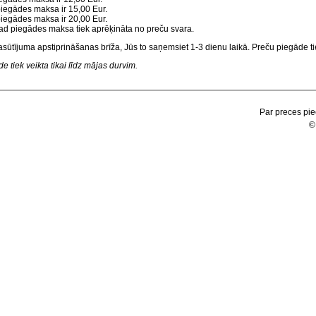
 piegādes maksa ir 15,00 Eur.
 piegādes maksa ir 20,00 Eur.
, tad piegādes maksa tiek aprēķināta no preču svara.
asūtījuma apstiprināšanas brīža, Jūs to saņemsiet 1-3 dienu laikā. Preču piegāde tie
 tiek veikta tikai līdz mājas durvim.
Par preces pie
©