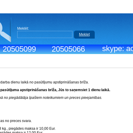
Meklēt:
Meklet
skype: ac
.: 20505099
20505066
 darba dienu laikā no pasūtījumu apstiprināšanas brīža.
 pasūtījuma apstiprināšanas brīža, Jūs to saņemsiet 1 dienu laikā.
rībā no piegādātāja īpašiem noteikumiem un preces pieejamības.
gas no preces svara.
3 kg., piegādes maksa ir 10,00 Eur.
piegādes maksa ir 12,00 Eur.