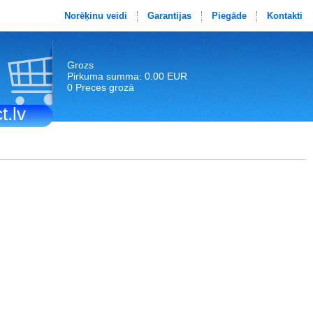
Norēķinu veidi
Garantijas
Piegāde
Kontakti
Grozs
Pirkuma summa: 0.00 EUR
0 Preces grozā
t.lv