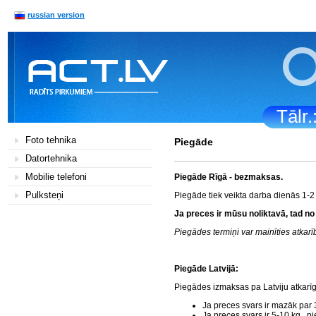
russian version
Tālr
Foto tehnika
Piegāde
Datortehnika
Mobilie telefoni
Piegāde Rīgā - bezmaksas.
Pulksteņi
Piegāde tiek veikta darba dienās 1-2
Ja preces ir mūsu noliktavā, tad no
Piegādes termiņi var mainīties atka
Piegāde Latvijā:
Piegādes izmaksas pa Latviju atkarī
Ja preces svars ir mazāk par 
Ja preces svars ir 5-10 kg., 