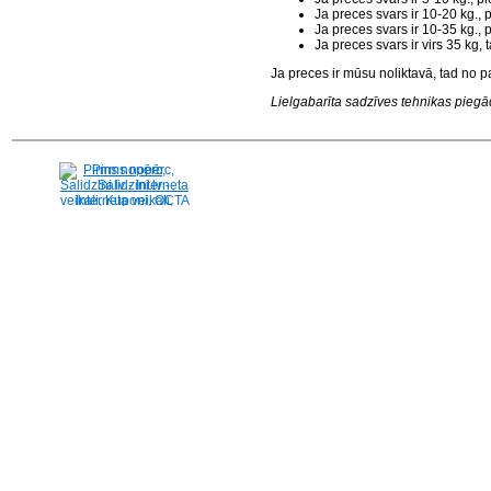
Ja preces svars ir 10-20 kg.,
Ja preces svars ir 10-35 kg.,
Ja preces svars ir virs 35 kg
Ja preces ir mūsu noliktavā, tad no p
Lielgabarīta sadzīves tehnikas piegāde
Pirms nopērc,
Salidzini.lv - Interneta
veikali, Kuponi, OCTA
kalkulators, KASKO
kalkulators, Ātrie
kredīti