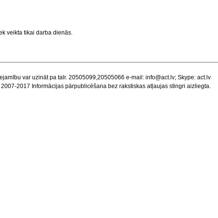
k veikta tikai darba dienās.
ejamību var uzināt pa talr. 20505099,20505066 e-mail:
info@act.lv
; Skype: act.lv
 2007-2017 Informācijas pārpublicēšana bez rakstiskas atļaujas stingri aizliegta.