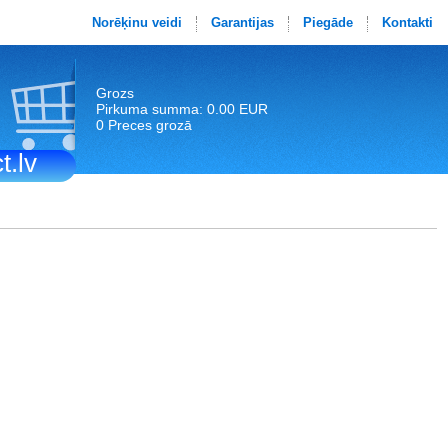
Norēķinu veidi
Garantijas
Piegāde
Kontakti
Grozs
Pirkuma summa: 0.00 EUR
0 Preces grozā
t.lv