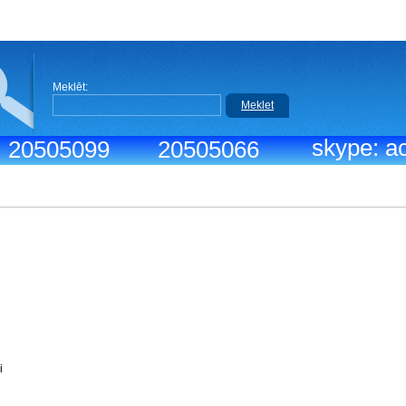
Meklēt:
Meklet
skype: ac
.: 20505099
20505066
iks:
9:30-18:30
r menedžeri
vdiena