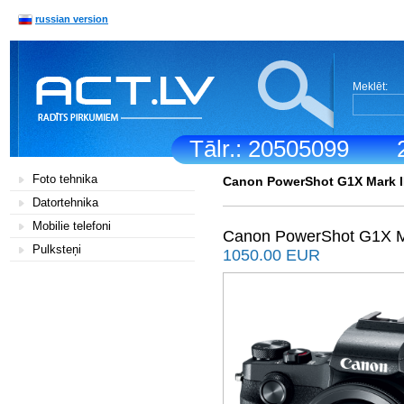
russian version
Meklēt:
Tālr.: 20505099
Foto tehnika
Canon PowerShot G1X Mark II
Datortehnika
Mobilie telefoni
Canon PowerShot G1X Ma
Pulksteņi
1050.00 EUR