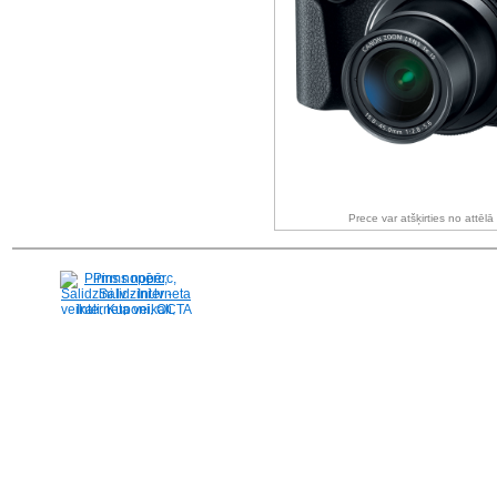
Prece var atšķirties no attēl
Pirms nopērc,
Salidzini.lv - Interneta
veikali, Kuponi, OCTA
kalkulators, KASKO
kalkulators, Ātrie
kredīti