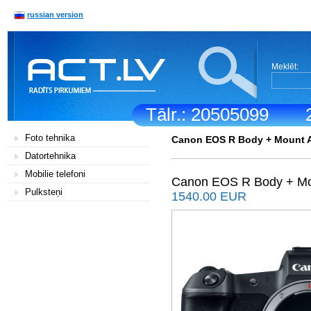
russian version
Meklēt:
Tālr.: 20505099
Foto tehnika
Canon EOS R Body + Mount 
Datortehnika
Mobilie telefoni
Canon EOS R Body + Mo
Pulksteņi
1540.00 EUR