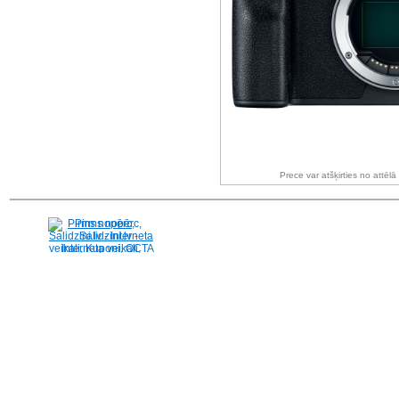
Prece var atšķirties no attēl
Pirms nopērc,
Salidzini.lv - Interneta
veikali, Kuponi, OCTA
kalkulators, KASKO
kalkulators, Ātrie
kredīti