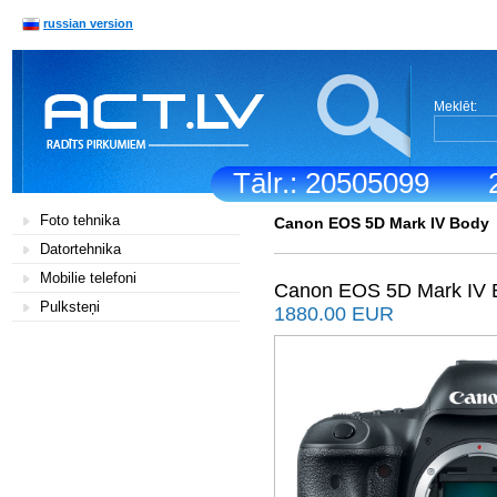
russian version
Meklēt:
Tālr.: 20505099
Foto tehnika
Canon EOS 5D Mark IV Body
Datortehnika
Mobilie telefoni
Canon EOS 5D Mark IV 
Pulksteņi
1880.00 EUR