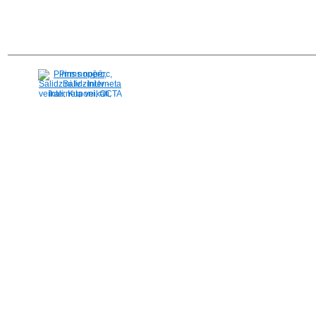
Pirms nopērc,
Salidzini.lv - Interneta
veikali, Kuponi, OCTA
kalkulators, KASKO
kalkulators, Ātrie
kredīti