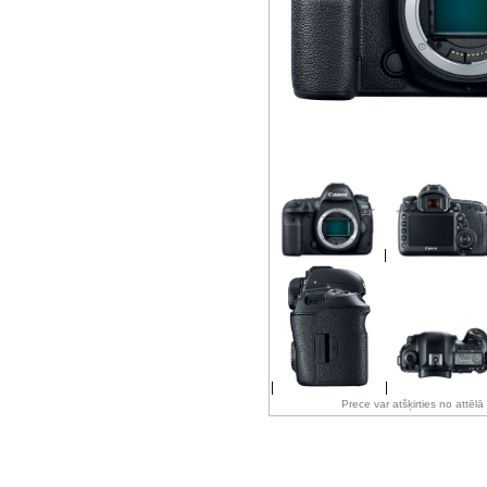
|
|
|
Prece var atšķirties no attēl