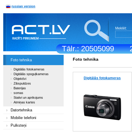
russian version
Meklēt:
Tālr.: 20505099
Foto tehnika
Foto tehnika
Digitālās fotokameras
Digitālās spoguļkameras
Digitālās fotokameras
Objektīvi
Zibspuldzes
Baterijas
somas
Stativi un aprikojums
Atmiņas kartes
Datortehnika
Mobilie telefoni
Pulksteņi