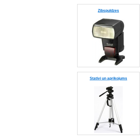
Zibspuldzes
Stativi un aprikojums