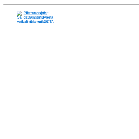
Pirms nopērc,
Salidzini.lv - Interneta
veikali, Kuponi, OCTA
kalkulators, KASKO
kalkulators, Ātrie
kredīti