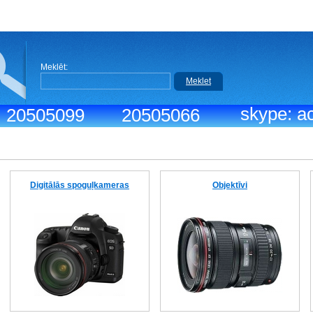
Meklēt:
Meklet
skype: ac
.: 20505099
20505066
Digitālās spoguļkameras
Objektīvi