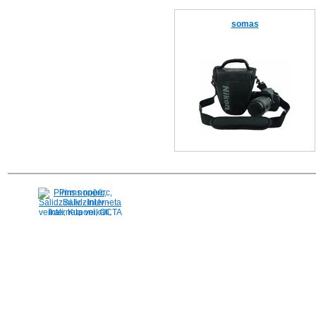
somas
Pirms nopērc,
Salidzini.lv - Interneta
veikali, Kuponi, OCTA
kalkulators, KASKO
kalkulators, Ātrie
kredīti