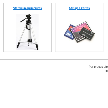
Stativi un aprikojums
Atmiņas kartes
Par preces pie
©