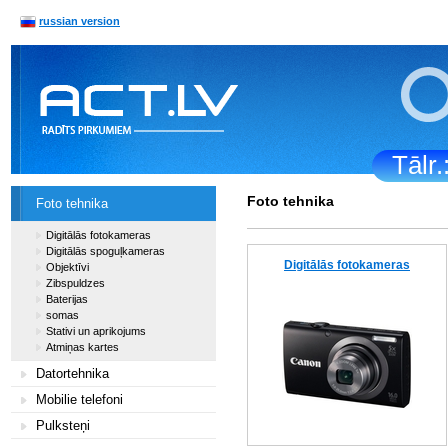
russian version
Tālr
Foto tehnika
Foto tehnika
Digitālās fotokameras
Digitālās spoguļkameras
Digitālās fotokameras
Objektīvi
Zibspuldzes
Baterijas
somas
Stativi un aprikojums
Atmiņas kartes
Datortehnika
Mobilie telefoni
Pulksteņi