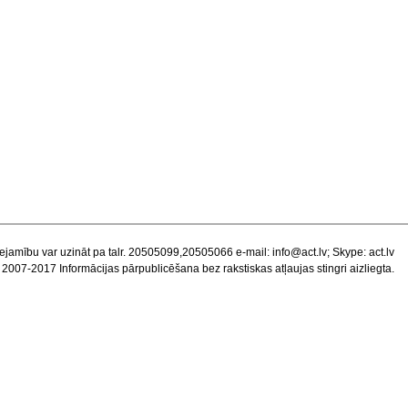
ejamību var uzināt pa talr. 20505099,20505066 e-mail:
info@act.lv
; Skype: act.lv
 2007-2017 Informācijas pārpublicēšana bez rakstiskas atļaujas stingri aizliegta.