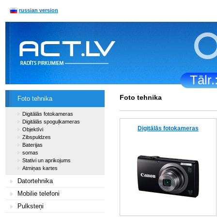
russian version
Tālr
Foto tehnika
Foto tehnika
Digitālās fotokameras
Digitālās spoguļkameras
Digitālās fotokameras
Objektīvi
Zibspuldzes
Baterijas
somas
Stativi un aprikojums
Atmiņas kartes
Datortehnika
Mobilie telefoni
Pulksteņi