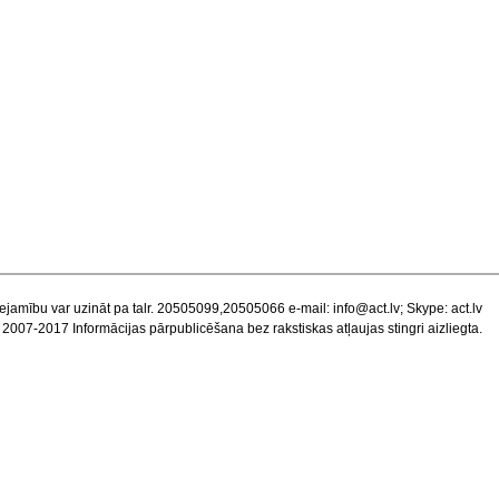
ejamību var uzināt pa talr. 20505099,20505066 e-mail:
info@act.lv
; Skype: act.lv
 2007-2017 Informācijas pārpublicēšana bez rakstiskas atļaujas stingri aizliegta.