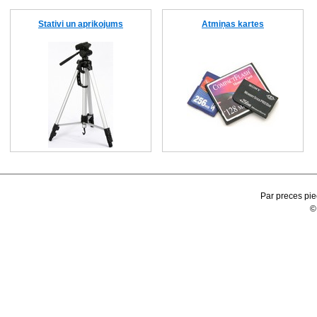
Stativi un aprikojums
Atmiņas kartes
Par preces pie
©