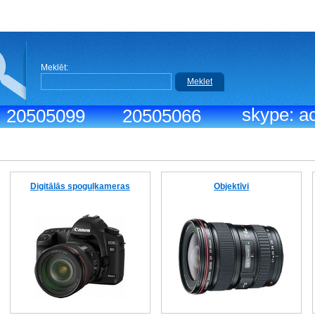
Meklēt:
Meklet
skype: ac
.: 20505099
20505066
Digitālās spoguļkameras
Objektīvi