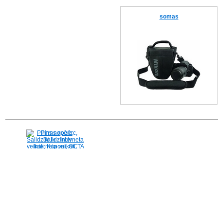
somas
Pirms nopērc,
Salidzini.lv - Interneta
veikali, Kuponi, OCTA
kalkulators, KASKO
kalkulators, Ātrie
kredīti