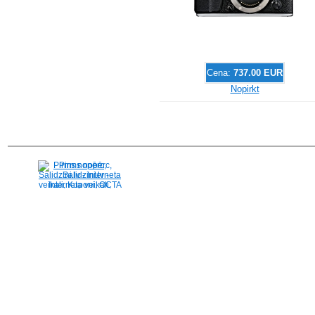
Cena:
737.00 EUR
Nopirkt
Pirms nopērc,
Salidzini.lv - Interneta
veikali, Kuponi, OCTA
kalkulators, KASKO
kalkulators, Ātrie
kredīti