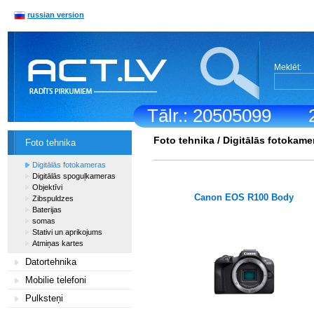
russian version
Meklēt:
Tālr.: 20505099
Foto tehnika
/
Digitālās fotokame
Foto tehnika
Digitālās fotokameras
Digitālās spoguļkameras
Objektīvi
Canon EOS R100 Body
Zibspuldzes
Baterijas
somas
Stativi un aprikojums
Atmiņas kartes
Datortehnika
Mobilie telefoni
Pulksteņi