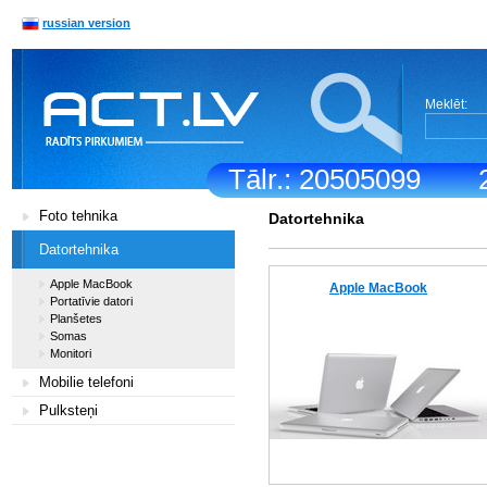
russian version
Meklēt:
Tālr.: 20505099
Foto tehnika
Datortehnika
Datortehnika
Apple MacBook
Apple MacBook
Portatīvie datori
Planšetes
Somas
Monitori
Mobilie telefoni
Pulksteņi