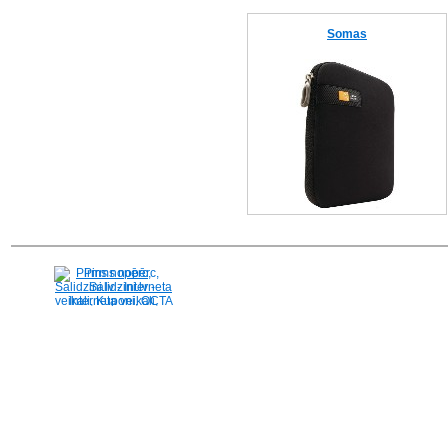
Somas
Pirms nopērc,
Salidzini.lv - Interneta
veikali, Kuponi, OCTA
kalkulators, KASKO
kalkulators, Ātrie
kredīti