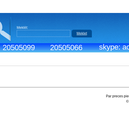
Meklēt:
Meklet
skype: ac
.: 20505099
20505066
Par preces pie
©