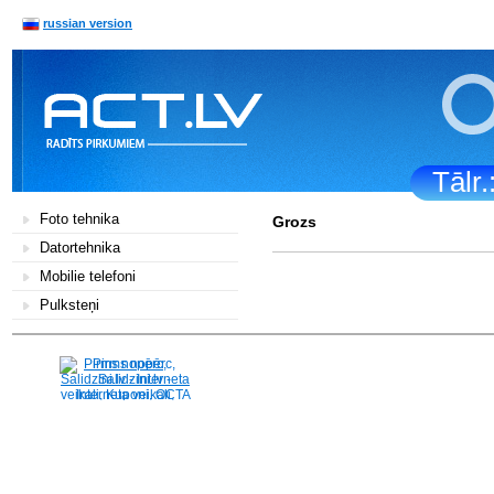
russian version
Tālr
Foto tehnika
Grozs
Datortehnika
Mobilie telefoni
Pulksteņi
Pirms nopērc,
Salidzini.lv - Interneta
veikali, Kuponi, OCTA
kalkulators, KASKO
kalkulators, Ātrie
kredīti