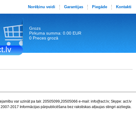
Norēķinu veidi
Garantijas
Piegāde
Kontakti
Grozs
Pirkuma summa: 0.00 EUR
0 Preces grozā
t.lv
ejamību var uzināt pa talr. 20505099,20505066 e-mail:
info@act.lv
; Skype: act.lv
 2007-2017 Informācijas pārpublicēšana bez rakstiskas atļaujas stingri aizliegta.